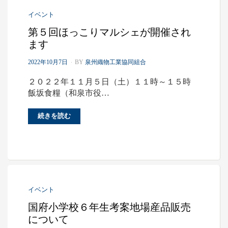
イベント
第５回ほっこりマルシェが開催され
ます
P
2022年10月7日
BY
泉州織物工業協同組合
O
S
２０２２年１１月５日（土）１１時～１５時
T
飯坂食糧（和泉市役…
E
D
O
続きを読む
N
イベント
国府小学校６年生考案地場産品販売
について