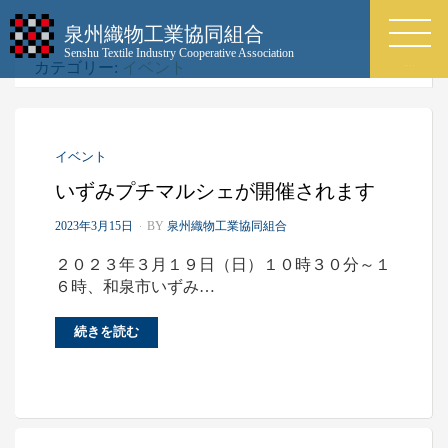
泉州織物工業協同組合
Senshu Textile Industry Cooperative Association
カテゴリー:
イベント
MENU
イベント
いずみプチマルシェが開催されます
P
2023年3月15日
BY
泉州織物工業協同組合
O
S
２０２３年３月１９日（日）１０時３０分～１
T
６時、和泉市いずみ…
E
D
O
続きを読む
N