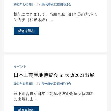
P
2022年1月28日
BY
泉州織物工業協同組合
O
S
標記につきまして、当組合傘下組合員の方がハ
T
ンカチ（和泉木綿）…
E
D
O
続きを読む
N
イベント
日本工芸産地博覧会 in 大阪2021出展
P
2021年11月8日
BY
泉州織物工業協同組合
O
S
傘下組合員が日本工芸産地博覧会 in 大阪2021
T
に出展しま…
E
D
O
続きを読む