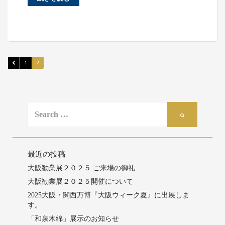
N
前
ペ
1
ペ
2
の
ー
ー
投
ペ
ジ
ジ
ー
稿
ジ
ナ
S
S
e
ビ
e
a
a
ゲ
r
r
c
最近の投稿
ー
c
h
大阪勧業展２０２５ ご来場の御礼
h
シ
f
大阪勧業展２０２５開催について
o
ョ
r:
2025大阪・関西万博『大阪ウィーク夏』に出展しま
ン
す。
「和泉木綿」展示のお知らせ