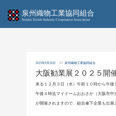
泉州織物工業協同組合
Senshu Textile Industry Cooperative Association
P
2025年9月26日
BY
泉州織物工業協同組合
O
大阪勧業展２０２５開
S
T
E
来る１２月３日（水）午前１０時から午後
D
O
午後４時迄マイドームおおさか（大阪市中
N
が開催されますので、組合傘下企業も出展