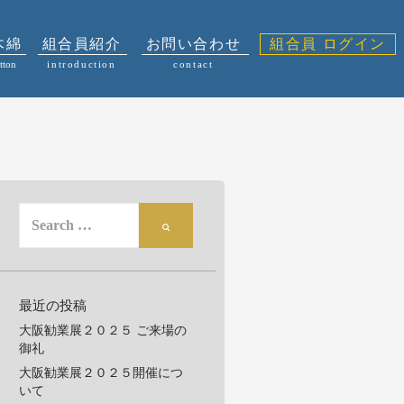
木綿
組合員紹介
お問い合わせ
組合員 ログイン
tton
introduction
contact
S
S
e
e
a
a
r
r
c
最近の投稿
c
h
h
f
大阪勧業展２０２５ ご来場の
御礼
o
r:
大阪勧業展２０２５開催につ
いて