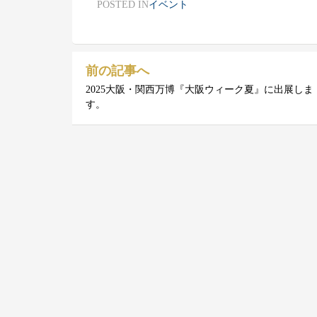
POSTED IN
イベント
前の記事へ
投
2025大阪・関西万博『大阪ウィーク夏』に出展しま
す。
稿
ナ
ビ
ゲ
ー
シ
ョ
ン