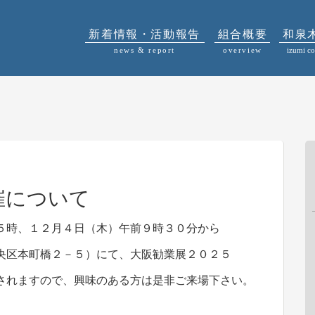
新着情報・活動報告
組合概要
和泉
news & report
overview
izumi co
催について
５時、１２月４日（木）午前９時３０分から
央区本町橋２－５）にて、大阪勧業展２０２５
されますので、興味のある方は是非ご来場下さい。