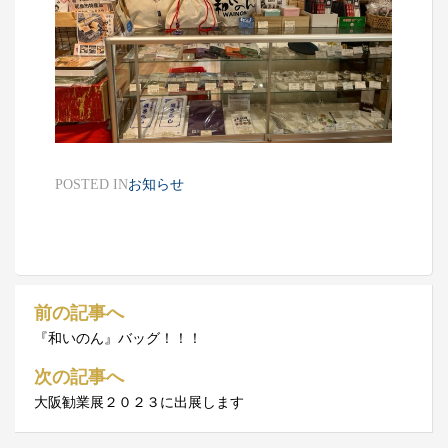
POSTED IN
お知らせ
前の記事へ
投
『和いのん』バッグ！！！
稿
次の記事へ
ナ
大阪勧業展２０２３に出展します
ビ