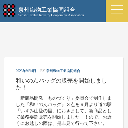
泉州織物工業協同組合
Senshu Textile Industry Cooperative Association
MENU
P
2023年9月4日
BY
泉州織物工業協同組合
O
和いのんバッグの販売を開始しまし
S
T
た！
E
D
新商品開発「ものづくり」委員会で制作しま
O
した『和いのんバッグ』３点を９月より道の駅
N
「いずみ山愛の里」におきまして、新商品とし
て業務委託販売を開始しました！！ので、お近
くにお越しの際は、是非見て行って下さい。