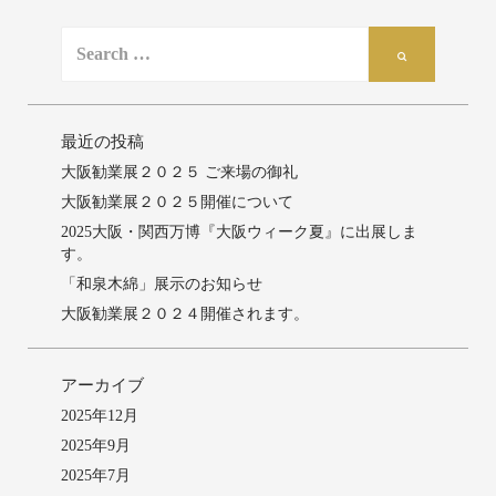
ゲ
S
S
ー
e
e
a
シ
a
r
r
ョ
c
最近の投稿
c
h
ン
大阪勧業展２０２５ ご来場の御礼
h
f
大阪勧業展２０２５開催について
o
r:
2025大阪・関西万博『大阪ウィーク夏』に出展しま
す。
「和泉木綿」展示のお知らせ
大阪勧業展２０２４開催されます。
アーカイブ
2025年12月
2025年9月
2025年7月